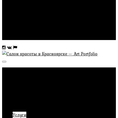
Прически и макияж
Маникюр и педикюр
Акции
Новости
Продукция
Контакты
Главная
О нас
Отзывы
Имидж услуги
Консультация по имиджу
Разбор гардероба
Шоппинг со стилистом
Услуги