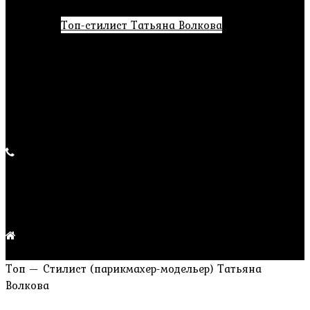
Парикмахерские услуги
Топ-cтилист Татьяна Волкова
Прически и макияж
Маникюр и педикюр
Акции
Новости
Продукция
Контакты
+7 (391) 223-37-39
Заказать обратный звонок
ПН – ВС с 9:00 до 21:00
Без перерыва и выходных
г. Красноярск, ул. Партизана Железняка, 19а
Топ — Стилист (парикмахер-модельер) Татьяна
Волкова