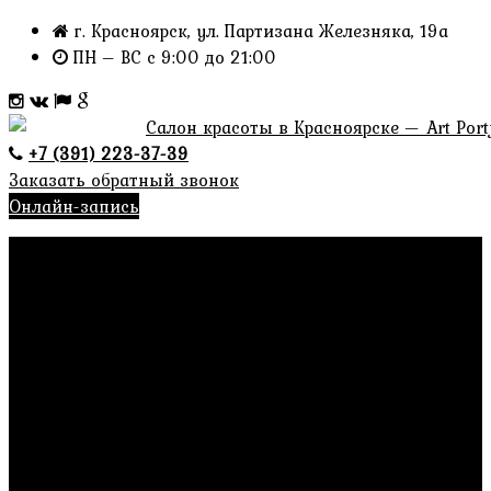
г. Красноярск, ул. Партизана Железняка, 19а
ПН – ВС с 9:00 до 21:00
+7 (391) 223-37-39
Заказать обратный звонок
Онлайн-запись
Главная
О нас
Отзывы
Имидж услуги
Консультация по имиджу
Разбор гардероба
Шоппинг со стилистом
Услуги
Парикмахерские услуги
Топ-cтилист Татьяна Волкова