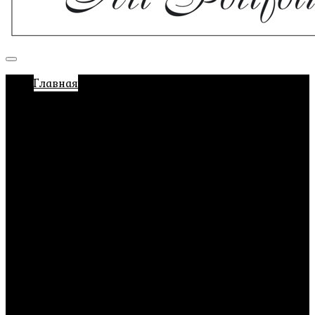
Главная
О нас
Отзывы
Имидж услуги
Консультация по имиджу
Разбор гардероба
Шоппинг со стилистом
Услуги
Парикмахерские услуги
Топ-cтилист Татьяна Волкова
Прически и макияж
Маникюр и педикюр
Акции
Новости