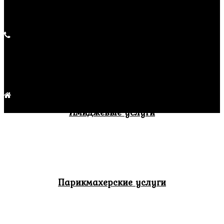
Продукция
Контакты
+7 (391) 223-37-39
Заказать обратный звонок
ПН – ВС с 9:00 до 21:00
Без перерыва и выходных
г. Красноярск, ул. Партизана Железняка, 19а
Имиджевые услуги
Парикмахерские услуги