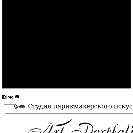
Консультация по имиджу
Разбор гардероба
Шоппинг со стилистом
Услуги
Парикмахерские услуги
Топ-cтилист Татьяна Волкова
Прически и макияж
Маникюр и педикюр
Акции
Новости
Продукция
Контакты